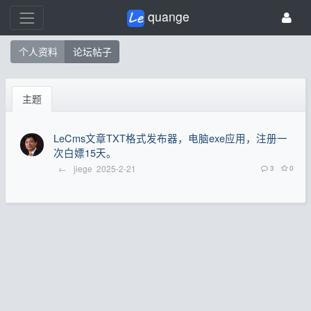
quange
个人资料
论坛帖子
主题
LeCms文章TXT格式发布器，电脑exe应用，注册一
次白嫖15天。
←
jiege
2025-2-21
3
0