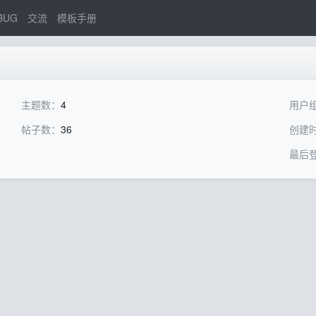
BUG
交流
模板手册
主题数：
4
用户
帖子数：
36
创建
最后