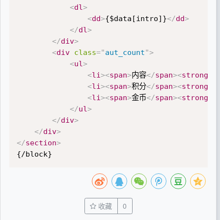
<
dl
>
<
dd
>
{$data[intro]}
</
dd
>
</
dl
>
</
div
>
<
div
class
=
"
aut_count
"
>
<
ul
>
<
li
>
<
span
>
内容
</
span
>
<
strong
>
{
<
li
>
<
span
>
积分
</
span
>
<
strong
>
{
<
li
>
<
span
>
金币
</
span
>
<
strong
>
{
</
ul
>
</
div
>
</
div
>
</
section
>
{/block}
收藏
0