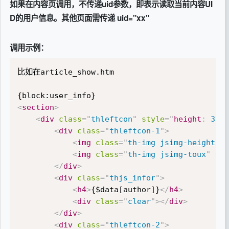
如果在内容页调用，不传递uid参数，即表示读取当前内容UI
D的用户信息。其他页面需传递 uid="xx"
调用示例：
比如在article_show.htm

<
section
>
<
div
class
=
"
thleftcon
"
style
="
height
:
 335p
<
div
class
=
"
thleftcon-1
"
>
<
img
class
=
"
th-img jsimg-height
"
s
<
img
class
=
"
th-img jsimg-toux
"
src
</
div
>
<
div
class
=
"
thjs_infor
"
>
<
h4
>
{$data[author]}
</
h4
>
<
div
class
=
"
clear
"
>
</
div
>
</
div
>
<
div
class
=
"
thleftcon-2
"
>