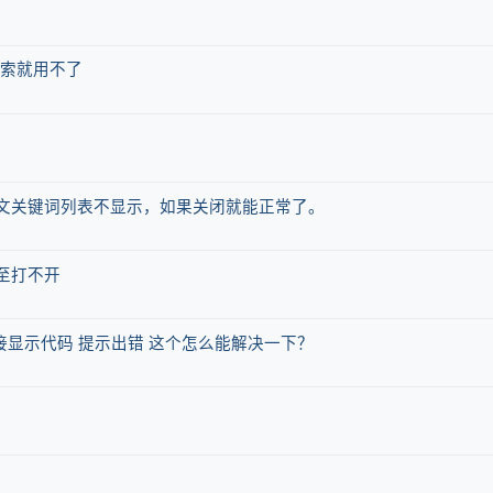
搜索就用不了
山/ 中文关键词列表不显示，如果关闭就能正常了。
甚至打不开
直接显示代码 提示出错 这个怎么能解决一下？
！