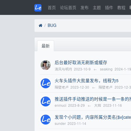
首页
论坛首页
发布
主题
插件
教程
BUG
最新
后台最好取消无刷新或缓存
清风与明月
2023-10-9
←
seaking
2024-1-1
火车头插件大批量发布，线程为5
隔壁老卢
2023-12-30
←
隔壁老卢
2023-12-
推送插件手动推送的时候是一条一条的
enmuci
2023-8-29
←
大辉
2023-11-16
发现个小问题，内容所属分类名{$v[cate
sunder
2023-11-14