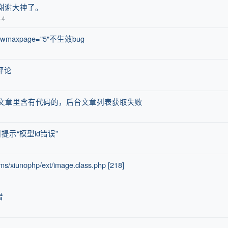
谢谢大神了。
-4
axpage="5"不生效bug
评论
r，发布文章里含有代码的，后台文章列表获取失败
引提示“模型id错误”
cms/xiunophp/ext/image.class.php [218]
错