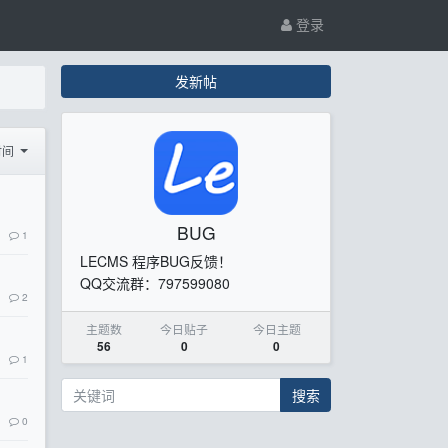
登录
发新帖
时间
BUG
1
LECMS 程序BUG反馈！
QQ交流群：797599080
2
主题数
今日贴子
今日主题
56
0
0
1
搜索
0