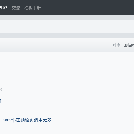
BUG
交流
模板手册
排序：
回帖
9
30
推
_name]}在频道页调用无效