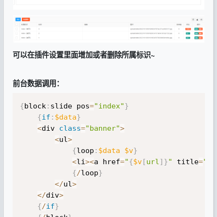
可以在插件设置里面增加或者删除所属标识~
前台数据调用：
{
block
:
slide pos
=
"index"
}
{
if
:
$data
}
<
div 
class
=
"banner"
>
<
ul
>
{
loop
:
$data
$v
}
<
li
>
<
a href
=
"
{
$v
[
url
]
}
"
 title
=
"
{
$
{
/
loop
}
<
/
ul
>
<
/
div
>
{
/
if
}