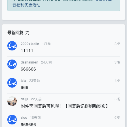
云福利优惠活动
最新回复
(
7
)
1月前
2
楼
2000xiaolin
11111
24天前
3
楼
dazhaimen
666666
23天前
4
楼
lala
666
22天前
5
楼
dajiji
附件需回复后可见哦！【回复后记得刷新网页】
18天前
6
楼
zioo
666666