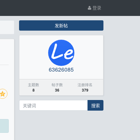
登录
发新帖
63626085
主题数
帖子数
注册排名
8
36
379
搜索