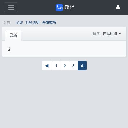
教程
分类：
全部
标签说明
开发技巧
排序：
回帖时间
最新
无
◀
1
2
3
4